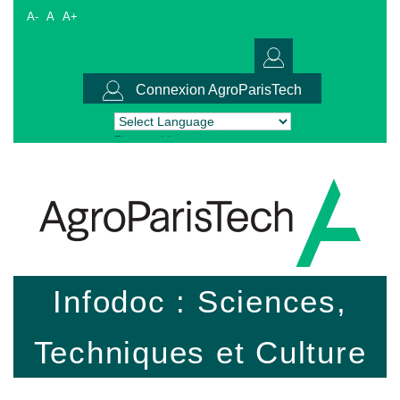
A-
A
A+
Connexion AgroParisTech
Powered by
Translate
Infodoc : Sciences,
Techniques et Culture