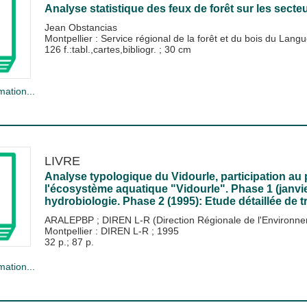
Analyse statistique des feux de forêt sur les sec
Jean Obstancias
Montpellier : Service régional de la forêt et du bois du Lan
126 f.:tabl.,cartes,bibliogr. ; 30 cm
mation...
LIVRE
Analyse typologique du Vidourle, participation au
l'écosystème aquatique "Vidourle". Phase 1 (janvi
hydrobiologie. Phase 2 (1995): Etude détaillée de t
ARALEPBP
;
DIREN L-R (Direction Régionale de l'Environn
Montpellier : DIREN L-R
;
1995
32 p.; 87 p.
mation...