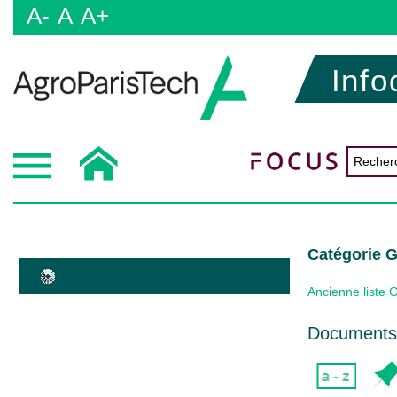
A-
A
A+
Info
Catégorie 
Ancienne liste 
Documents 