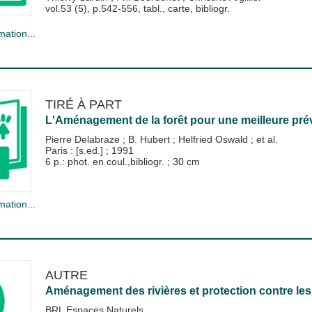
vol.53 (5), p.542-556, tabl., carte, bibliogr.
mation...
TIRÉ À PART
L'Aménagement de la forêt pour une meilleure pré
Pierre Delabraze
;
B. Hubert
;
Helfried Oswald
; et al.
Paris : [s.ed.]
;
1991
6 p.: phot. en coul.,bibliogr. ; 30 cm
mation...
AUTRE
Aménagement des rivières et protection contre les
BRL Espaces Naturels