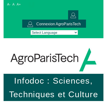
A-
A
A+
Connexion AgroParisTech
Powered by
Translate
Infodoc : Sciences,
Techniques et Culture