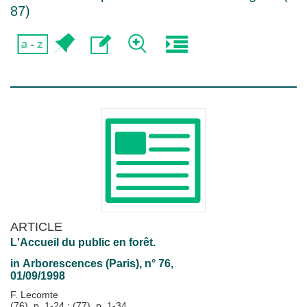
87
)
ARTICLE
L'Accueil du public en forêt.
in
Arborescences (Paris)
, n° 76,
01/09/1998
F. Lecomte
(76), p. 1-24 ; (77), p. 1-34.