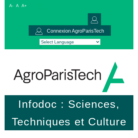
A-
A
A+
Connexion AgroParisTech
Powered by
Translate
Infodoc : Sciences,
Techniques et Culture