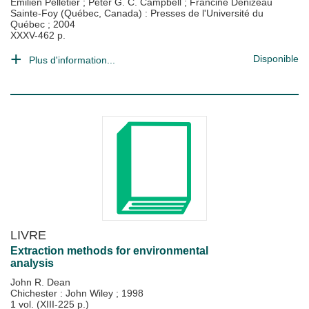
Emilien Pelletier
;
Peter G. C. Campbell
;
Francine Denizeau
Sainte-Foy (Québec, Canada) : Presses de l'Université du
Québec
;
2004
XXXV-462 p.
Disponible
Plus d'information...
LIVRE
Extraction methods for environmental
analysis
John R. Dean
Chichester : John Wiley
;
1998
1 vol. (XIII-225 p.)