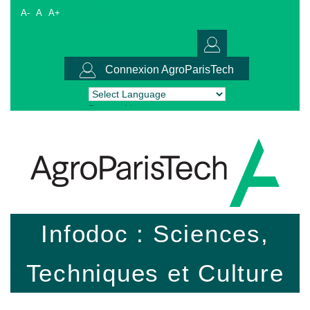
A-
A
A+
Connexion AgroParisTech
Powered by
Translate
Infodoc : Sciences,
Techniques et Culture