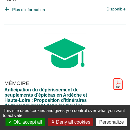
Disponible
Plus d'information...
MÉMOIRE
Anticipation du dépérissement de
peuplements d’épicéas en Ardèche et
Haute-Loire : Proposition d’itinéraires
de renouvellement dans les trouées
This site uses cookies and gives you control over what you want
Chloé Dulieu
;
Eric Lacombe
;
Nicolas Monneret
to activate
Nancy [France] : AgroParisTech
;
2022
OK, accept all
Deny all cookies
Personalize
1 vol. (64 p.)