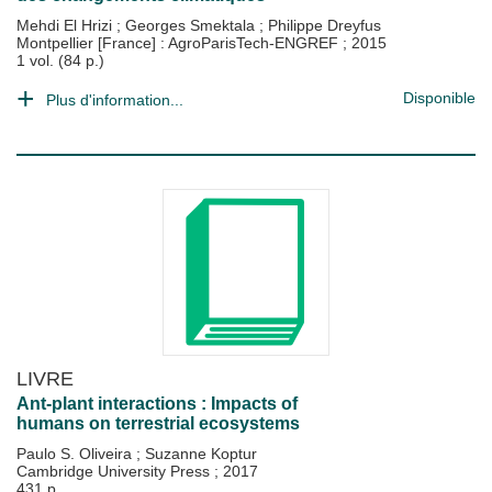
Mehdi El Hrizi
;
Georges Smektala
;
Philippe Dreyfus
Montpellier [France] : AgroParisTech-ENGREF
;
2015
1 vol. (84 p.)
Disponible
Plus d'information...
LIVRE
Ant-plant interactions : Impacts of
humans on terrestrial ecosystems
Paulo S. Oliveira
;
Suzanne Koptur
Cambridge University Press
;
2017
431 p.