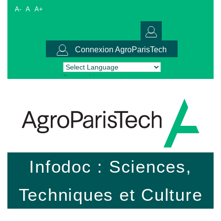
A-
A
A+
Connexion AgroParisTech
Powered by
Translate
Infodoc : Sciences,
Techniques et Culture