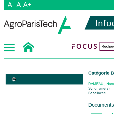
A-
A
A+
Info
Catégorie B
RAMEAU
,
Nom
Synonyme(s)
Basellacee
Documents 