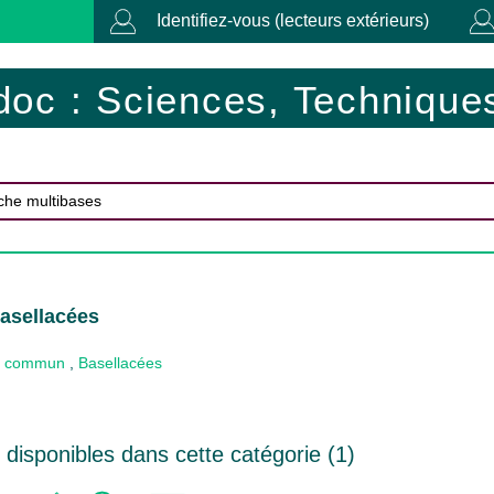
Identifiez-vous (lecteurs extérieurs)
doc : Sciences, Techniques
asellacées
 commun
,
Basellacées
disponibles dans cette catégorie (
1
)