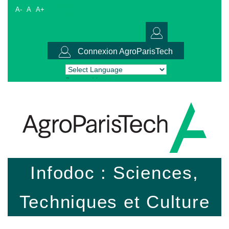
A-
A
A+
Connexion AgroParisTech
Powered by
Translate
Infodoc : Sciences,
Techniques et Culture