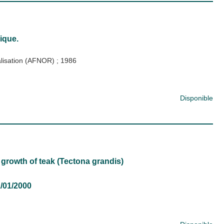
ique.
malisation (AFNOR)
;
1986
Disponible
 growth of teak (Tectona grandis)
01/01/2000