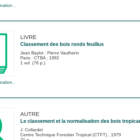
mation...
LIVRE
Classement des bois ronds feuillus
Jean Baylot
;
Pierre Vautherin
Paris : CTBA
;
1992
1 vol. (76 p.)
mation...
AUTRE
Le classement et la normalisation des bois tropica
J. Collardet
Centre Technique Forestier Tropical (CTFT)
;
1979
21 p.