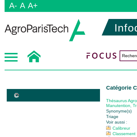
A-
A
A+
Info
Catégorie 
Thésaurus Agr
Manutention, Tr
Synonyme(s)
Triage
Voir aussi :
Calibreur
Classement p