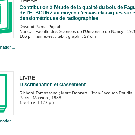
THÈSE
Contribution à l'étude de la qualité du bois de Fagus
de l'ELBOURZ au moyen d'essais classiques sur é
densiométriques de radiographies.
Davoud Parsa-Pajouh
Nancy : Faculté des Sciences de l'Université de Nancy
;
197
106 p. + annexes. : tabl., graph. ; 27 cm
mation...
LIVRE
Discrimination et classement
Richard Tomassone
;
Marc Danzart
;
Jean-Jacques Daudin
;
Paris : Masson
;
1988
1 vol. (VIII-172 p.)
mation...