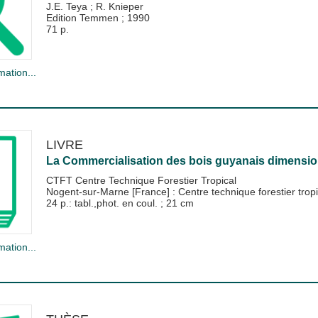
J.E. Teya
;
R. Knieper
Edition Temmen
;
1990
71 p.
mation...
LIVRE
La Commercialisation des bois guyanais dimensions,
CTFT Centre Technique Forestier Tropical
Nogent-sur-Marne [France] : Centre technique forestier tro
24 p.: tabl.,phot. en coul. ; 21 cm
mation...