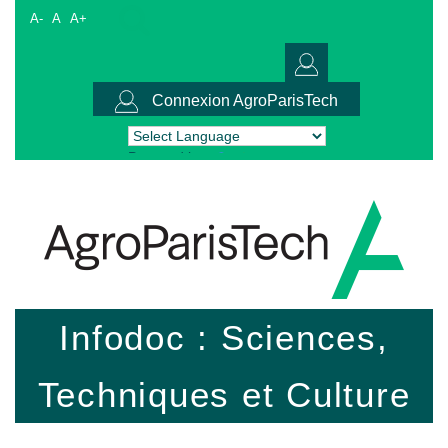
A-
A
A+
Connexion AgroParisTech
Powered by
Translate
Infodoc : Sciences,
Techniques et Culture