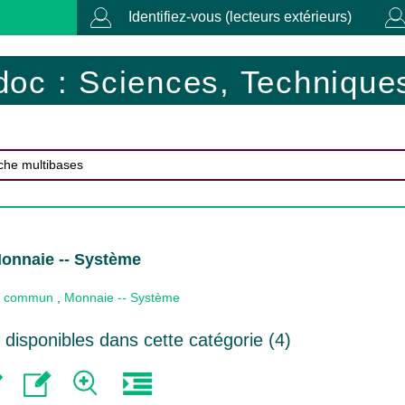
Identifiez-vous (lecteurs extérieurs)
doc : Sciences, Techniques
onnaie -- Système
 commun
,
Monnaie -- Système
disponibles dans cette catégorie (
4
)