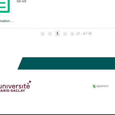
56-59
mation...
1
(1 - 4 / 4)