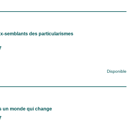
aux-semblants des particularismes
7
Disponible
ns un monde qui change
7