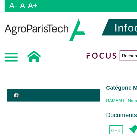
A-
A
A+
Info
Catégorie M
RAMEAU
,
Nom
Documents 