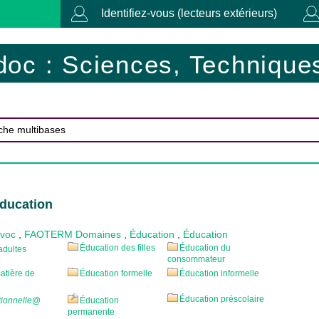
Identifiez-vous (lecteurs extérieurs)
doc : Sciences, Techniques
Éducation
ovoc
,
FAOTERM Domaines
,
Éducation
,
Éducation
Éducation des filles
Éducation du
adultes
consommateur
atière de
Éducation formelle
Éducation informelle
Éducation préscolaire
tionnelle
@
Éducation
permanente