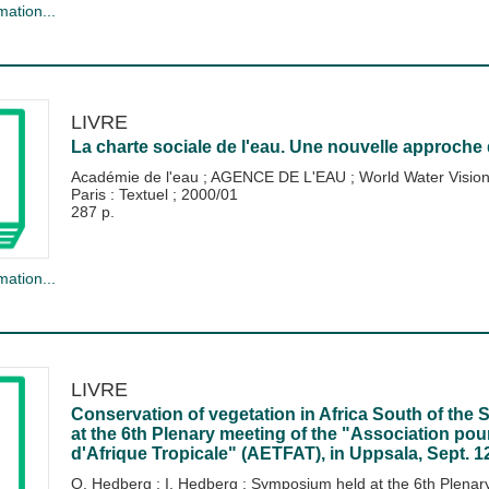
mation...
LIVRE
La charte sociale de l'eau. Une nouvelle approche 
Académie de l'eau
;
AGENCE DE L'EAU
;
World Water Visio
Paris : Textuel
;
2000/01
287 p.
mation...
LIVRE
Conservation of vegetation in Africa South of the
at the 6th Plenary meeting of the "Association pou
d'Afrique Tropicale" (AETFAT), in Uppsala, Sept. 1
O. Hedberg
;
I. Hedberg
;
Symposium held at the 6th Plenary