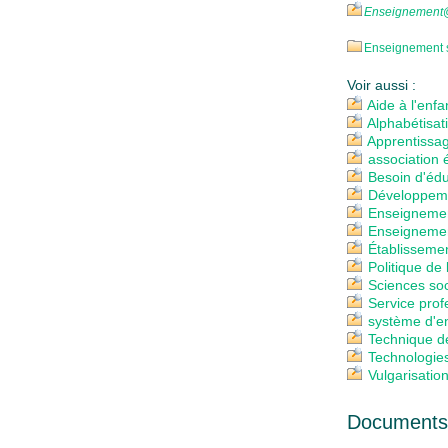
Enseignement
Enseignement 
Voir aussi :
Aide à l'enf
Alphabétisat
Apprentissa
association 
Besoin d'édu
Développeme
Enseignemen
Enseignemen
Établisseme
Politique de 
Sciences soc
Service prof
système d'e
Technique d
Technologie
Vulgarisatio
Documents 