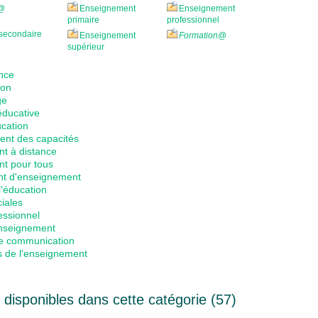
@
Enseignement
Enseignement
primaire
professionnel
secondaire
Enseignement
Formation
@
supérieur
ance
ion
ge
éducative
cation
nt des capacités
t à distance
t pour tous
nt d'enseignement
l'éducation
iales
essionnel
nseignement
e communication
s de l'enseignement
n
disponibles dans cette catégorie (
57
)