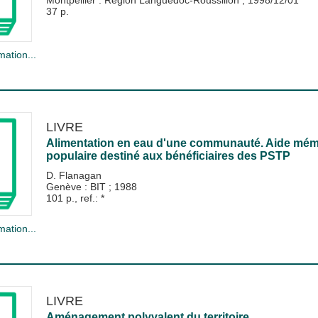
37 p.
mation...
LIVRE
Alimentation en eau d'une communauté. Aide mémoi
populaire destiné aux bénéficiaires des PSTP
D. Flanagan
Genève : BIT
;
1988
101 p., ref.: *
mation...
LIVRE
Aménagement polyvalent du territoire