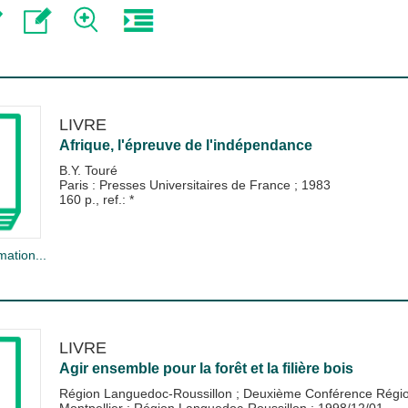
LIVRE
Afrique, l'épreuve de l'indépendance
B.Y. Touré
Paris : Presses Universitaires de France
;
1983
160 p., ref.: *
mation...
LIVRE
Agir ensemble pour la forêt et la filière bois
Région Languedoc-Roussillon
;
Deuxième Conférence Région
Montpellier : Région Languedoc-Roussillon
;
1998/12/01