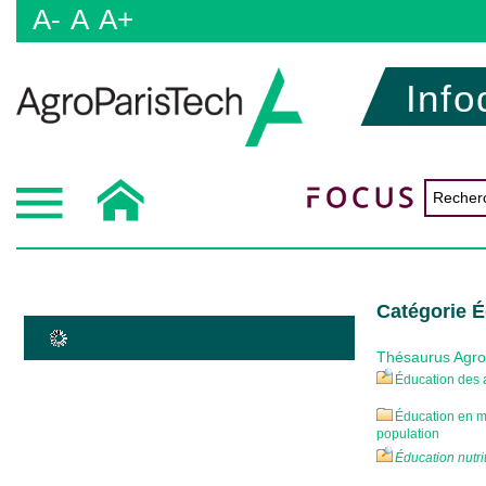
A-
A
A+
Info
Catégorie 
Thésaurus Agr
Éducation des 
Éducation en m
population
Éducation nutri