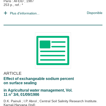
Paris : AFEID
;
1987
253 p., ref.: *
Disponible
Plus d'information...
ARTICLE
Effect of exchangeable sodium percent
on surface sealing
in
Agricultural water management
, Vol.
11 n° 3/4, 01/09/1986
D.K. Painuli
;
I.P. Abrol
;
Central Soil Salinity Research Institute.
Karnal-Haryana (Ind)