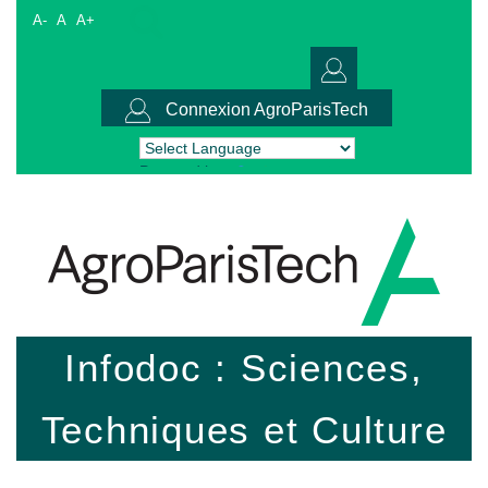
A-
A
A+
Connexion AgroParisTech
Powered by
Translate
Infodoc : Sciences,
Techniques et Culture