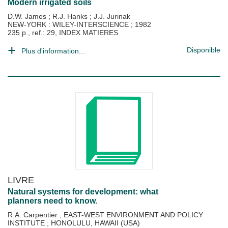
Modern irrigated soils
D.W. James
;
R.J. Hanks
;
J.J. Jurinak
NEW-YORK : WILEY-INTERSCIENCE
;
1982
235 p., ref.: 29, INDEX MATIERES
Disponible
Plus d'information...
LIVRE
Natural systems for development: what
planners need to know.
R.A. Carpentier
;
EAST-WEST ENVIRONMENT AND POLICY
INSTITUTE
;
HONOLULU, HAWAII (USA)