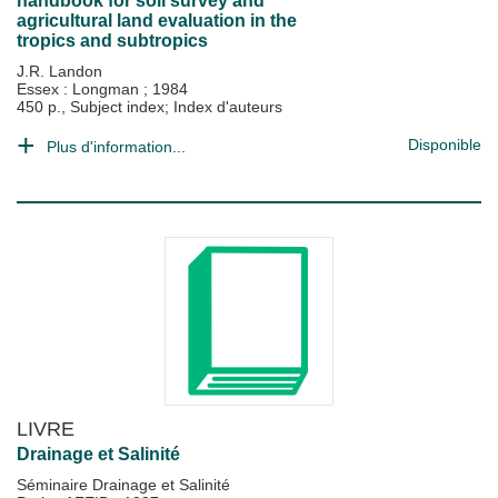
handbook for soil survey and
agricultural land evaluation in the
tropics and subtropics
J.R. Landon
Essex : Longman
;
1984
450 p., Subject index; Index d'auteurs
Disponible
Plus d'information...
LIVRE
Drainage et Salinité
Séminaire Drainage et Salinité