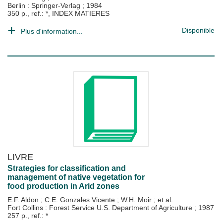
Berlin : Springer-Verlag
;
1984
350 p., ref.: *, INDEX MATIERES
Disponible
Plus d'information...
LIVRE
Strategies for classification and
management of native vegetation for
food production in Arid zones
E.F. Aldon
;
C.E. Gonzales Vicente
;
W.H. Moir
; et al.
Fort Collins : Forest Service U.S. Department of Agriculture
;
1987
257 p., ref.: *