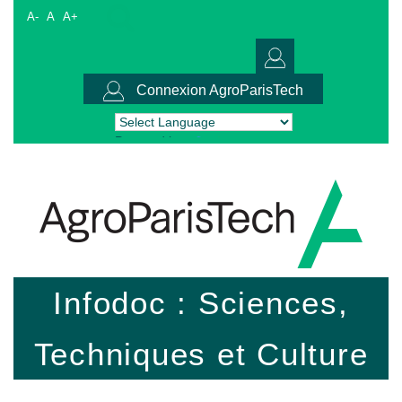
A-
A
A+
Connexion AgroParisTech
Powered by
Translate
Infodoc : Sciences,
Techniques et Culture