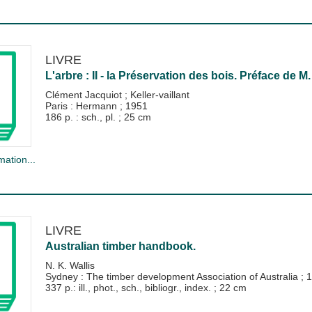
LIVRE
L'arbre : II - la Préservation des bois. Préface de 
Clément Jacquiot
;
Keller-vaillant
Paris : Hermann
;
1951
186 p. : sch., pl. ; 25 cm
mation...
LIVRE
Australian timber handbook.
N. K. Wallis
Sydney : The timber development Association of Australia
;
1
337 p.: ill., phot., sch., bibliogr., index. ; 22 cm