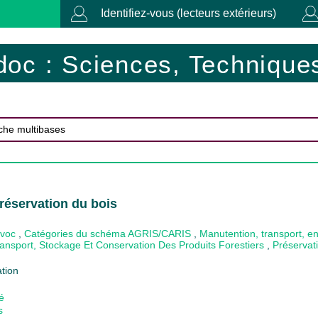
Identifiez-vous (lecteurs extérieurs)
doc : Sciences, Techniques
réservation du bois
ovoc
,
Catégories du schéma AGRIS/CARIS
,
Manutention, transport, en
ansport, Stockage Et Conservation Des Produits Forestiers
,
Préservat
tion
é
s