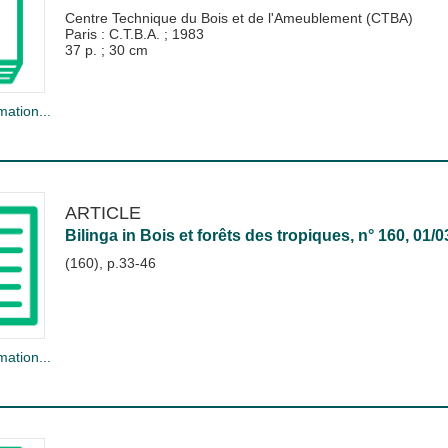
Centre Technique du Bois et de l'Ameublement (CTBA)
Paris : C.T.B.A.
;
1983
37 p. ; 30 cm
mation...
ARTICLE
Bilinga
in
Bois et forêts des tropiques
, n° 160, 01/
(160), p.33-46
mation...