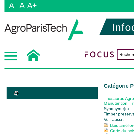
A-
A
A+
Info
Catégorie P
Thésaurus Agr
Manutention, Tr
Synonyme(s)
Timber preserva
Voir aussi :
Bois amélior
Carie du boi