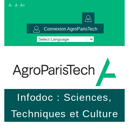
A-
A
A+
Connexion AgroParisTech
Powered by
Translate
Infodoc : Sciences,
Techniques et Culture