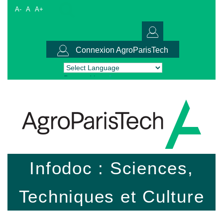
A-
A
A+
Connexion AgroParisTech
Powered by
Translate
Infodoc : Sciences,
Techniques et Culture