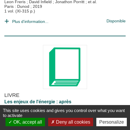
Leon Freris
;
David Infield
;
Jonathon Porritt
; et al.
Paris : Dunod
;
2019
1 vol. (XI-315 p.)
Disponible
Plus d'information...
LIVRE
Les enjeux de l'énergie : après
Fukushima
This site uses cookies and gives you control over what you want
Estelle Iacona
;
Jean Taine
;
Bernard Tamain
to activate
Paris : Dunod
;
2012
OK, accept all
Deny all cookies
Personalize
1 vol. (225 p.)