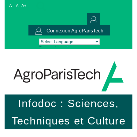
A-
A
A+
Connexion AgroParisTech
Powered by
Translate
Infodoc : Sciences,
Techniques et Culture