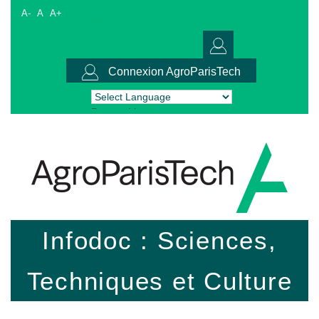
A-
A
A+
Connexion AgroParisTech
Powered by
Translate
Infodoc : Sciences,
Techniques et Culture