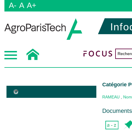
A-
A
A+
Info
Catégorie P
RAMEAU
,
Nom
Documents 