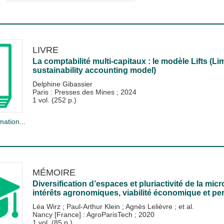
LIVRE
La comptabilité multi-capitaux : le modèle Lifts (L
sustainability accounting model)
Delphine Gibassier
Paris : Presses des Mines
;
2024
1 vol. (252 p.)
mation...
MÉMOIRE
Diversification d’espaces et pluriactivité de la mic
intérêts agronomiques, viabilité économique et pe
Léa Wirz
;
Paul-Arthur Klein
;
Agnès Lelièvre
; et al.
Nancy [France] : AgroParisTech
;
2020
1 vol. (85 p.)