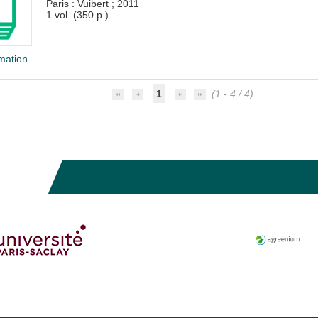
Paris : Vuibert
;
2011
1 vol. (350 p.)
mation...
1
(1 - 4 / 4)