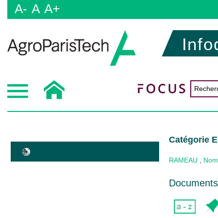
A-
A
A+
Info
Catégorie E
RAMEAU
,
Nom
Documents 