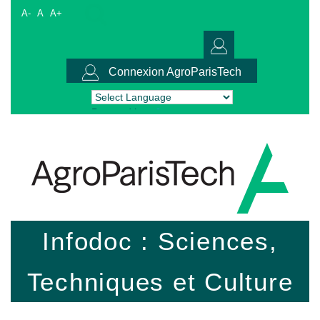
A-
A
A+
Connexion AgroParisTech
Powered by
Translate
Infodoc : Sciences,
Techniques et Culture