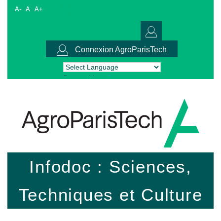
A-
A
A+
Connexion AgroParisTech
Powered by
Translate
Infodoc : Sciences,
Techniques et Culture