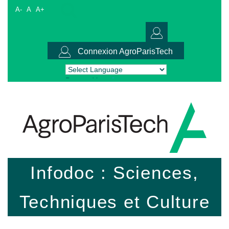
A-
A
A+
Connexion AgroParisTech
Powered by
Translate
Infodoc : Sciences,
Techniques et Culture