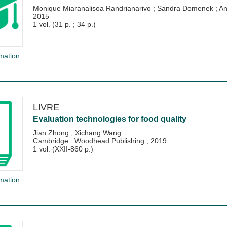
Monique Miaranalisoa Randrianarivo
;
Sandra Domenek
;
An
2015
1 vol. (31 p. ; 34 p.)
mation...
LIVRE
Evaluation technologies for food quality
Jian Zhong
;
Xichang Wang
Cambridge : Woodhead Publishing
;
2019
1 vol. (XXII-860 p.)
mation...