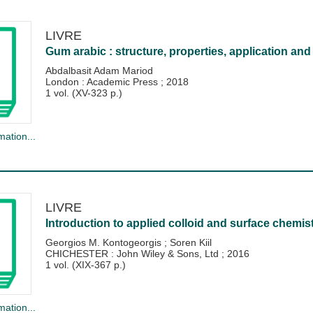
LIVRE
Gum arabic : structure, properties, application a
Abdalbasit Adam Mariod
London : Academic Press
;
2018
1 vol. (XV-323 p.)
mation...
LIVRE
Introduction to applied colloid and surface chemis
Georgios M. Kontogeorgis
;
Soren Kiil
CHICHESTER : John Wiley & Sons, Ltd
;
2016
1 vol. (XIX-367 p.)
mation...