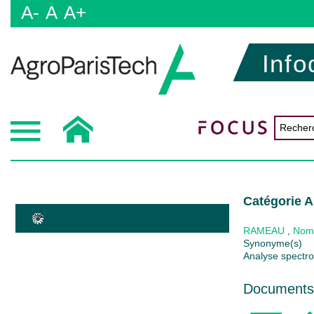
A-
A
A+
Info
Catégorie A
RAMEAU
,
Nom
Synonyme(s)
Analyse spectro
Documents 