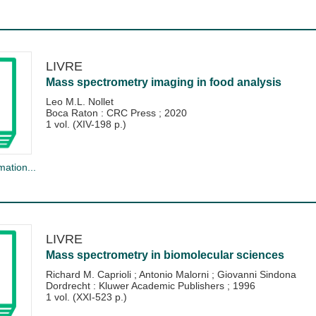
LIVRE
Mass spectrometry imaging in food analysis
Leo M.L. Nollet
Boca Raton : CRC Press
;
2020
1 vol. (XIV-198 p.)
mation...
LIVRE
Mass spectrometry in biomolecular sciences
Richard M. Caprioli
;
Antonio Malorni
;
Giovanni Sindona
Dordrecht : Kluwer Academic Publishers
;
1996
1 vol. (XXI-523 p.)