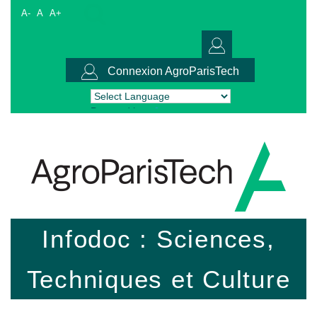
A-
A
A+
Connexion AgroParisTech
Powered by
Translate
Infodoc : Sciences,
Techniques et Culture