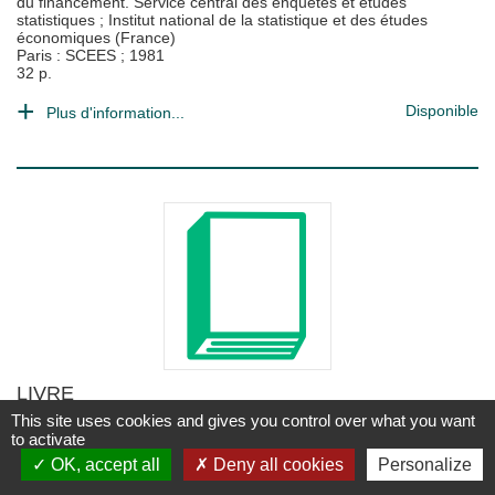
du financement. Service central des enquêtes et études
statistiques
;
Institut national de la statistique et des études
économiques (France)
Paris : SCEES
;
1981
32 p.
Disponible
Plus d'information...
LIVRE
Vosges
This site uses cookies and gives you control over what you want
to activate
Ministère de l'agriculture. Direction générale de l'administration et
OK, accept all
Deny all cookies
Personalize
du financement. Service central des enquêtes et études
statistiques
;
Institut national de la statistique et des études