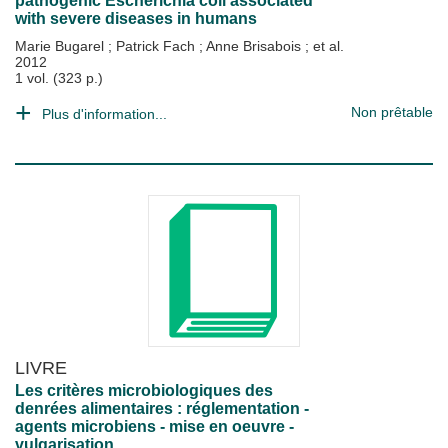
pathogenic Escherichia coli associated
with severe diseases in humans
Marie Bugarel
;
Patrick Fach
;
Anne Brisabois
; et al.
2012
1 vol. (323 p.)
Non prêtable
Plus d'information...
LIVRE
Les critères microbiologiques des
denrées alimentaires : réglementation -
agents microbiens - mise en oeuvre -
vulgarisation