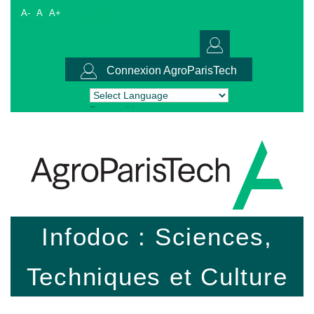
A-
A
A+
Connexion AgroParisTech
Powered by
Translate
Infodoc : Sciences,
Techniques et Culture