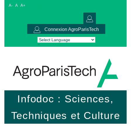
A-
A
A+
Connexion AgroParisTech
Powered by
Translate
Infodoc : Sciences,
Techniques et Culture