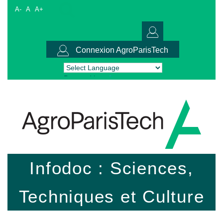
A-
A
A+
Connexion AgroParisTech
Powered by
Translate
Infodoc : Sciences,
Techniques et Culture