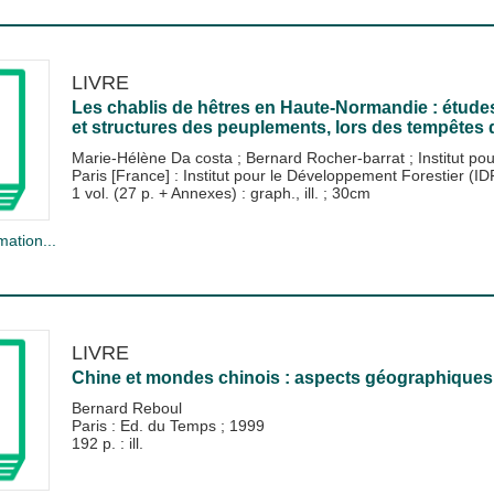
LIVRE
Les chablis de hêtres en Haute-Normandie : études
et structures des peuplements, lors des tempêtes d
Marie-Hélène Da costa
;
Bernard Rocher-barrat
;
Institut po
Paris [France] : Institut pour le Développement Forestier (I
1 vol. (27 p. + Annexes) : graph., ill. ; 30cm
mation...
LIVRE
Chine et mondes chinois : aspects géographiques
Bernard Reboul
Paris : Ed. du Temps
;
1999
192 p. : ill.