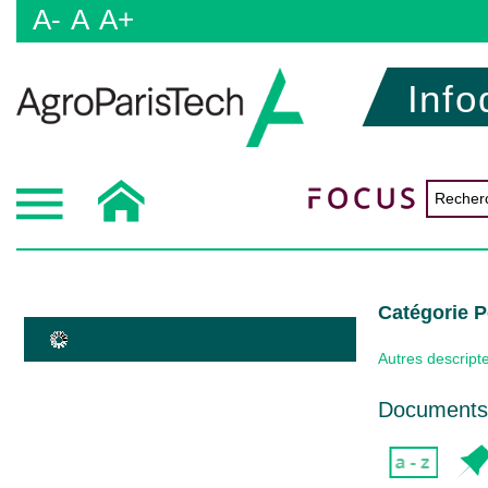
A-
A
A+
Info
Catégorie 
Autres descript
Documents 