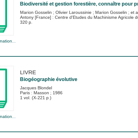
Biodiversité et gestion forestière, connaître pour 
Marion Gosselin
;
Olivier Laroussinie
;
Marion Gosselin
; et a
Antony [France] : Centre d'Etudes du Machinisme Agricole
320 p.
mation...
LIVRE
Biogéographie évolutive
Jacques Blondel
Paris : Masson
;
1986
1 vol. (X-221 p.)
mation...