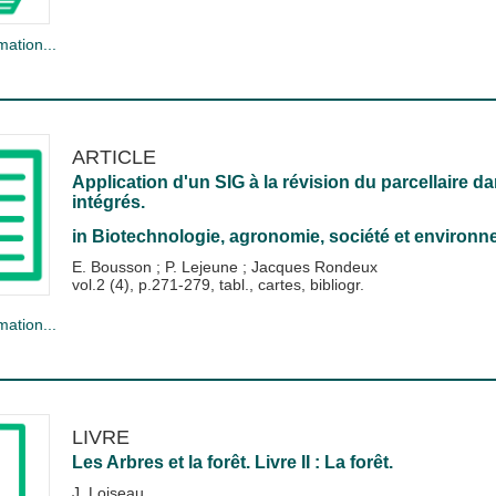
mation...
ARTICLE
Application d'un SIG à la révision du parcellaire 
intégrés.
in
Biotechnologie, agronomie, société et environ
E. Bousson
;
P. Lejeune
;
Jacques Rondeux
vol.2 (4), p.271-279, tabl., cartes, bibliogr.
mation...
LIVRE
Les Arbres et la forêt. Livre II : La forêt.
J. Loiseau