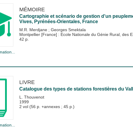
MÉMOIRE
Cartographie et scénario de gestion d'un peupleme
Vives, Pyrénées-Orientales, France
M.R. Merdjane
;
Georges Smektala
Montpellier [France] : Ecole Nationale du Génie Rural, de
42 p.
mation...
LIVRE
Catalogue des types de stations forestières du Val
L. Thouvenot
1999
2 vol (56 p. +annexes ; 45 p.)
mation...