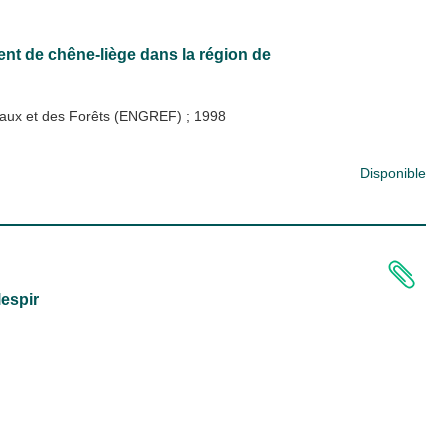
nt de chêne-liège dans la région de
s Eaux et des Forêts (ENGREF)
;
1998
Disponible
lespir