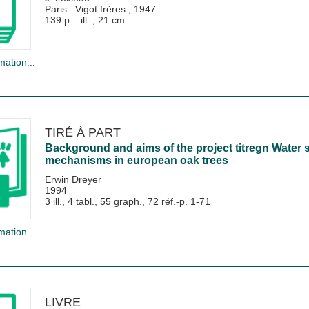
Paris : Vigot frères
;
1947
139 p. : ill. ; 21 cm
mation...
TIRÉ À PART
Background and aims of the project titregn Water 
mechanisms in european oak trees
Erwin Dreyer
1994
3 ill., 4 tabl., 55 graph., 72 réf.-p. 1-71
mation...
LIVRE