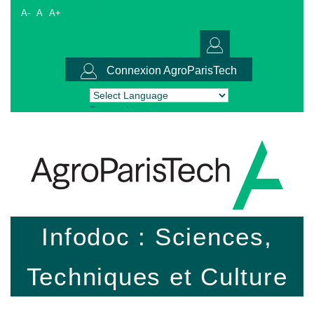
A-
A
A+
Connexion AgroParisTech
Powered by
Translate
Infodoc : Sciences,
Techniques et Culture