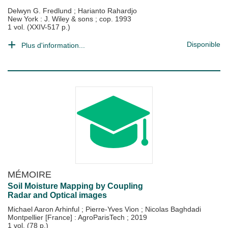
Delwyn G. Fredlund
;
Harianto Rahardjo
New York : J. Wiley & sons
;
cop. 1993
1 vol. (XXIV-517 p.)
Disponible
Plus d'information...
MÉMOIRE
Soil Moisture Mapping by Coupling
Radar and Optical images
Michael Aaron Arhinful
;
Pierre-Yves Vion
;
Nicolas Baghdadi
Montpellier [France] : AgroParisTech
;
2019
1 vol. (78 p.)