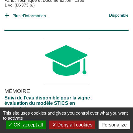
Paris : Technique et Documentation
;
1989
1 vol.(IX-373 p.)
Disponible
Plus d'information...
MÉMOIRE
Suivi de l’eau disponible pour la vigne :
évaluation du modèle STICS en
contexte languedocien
This site uses cookies and gives you control over what you want
Nicolas Meyer
;
Gilles Belaud
;
Laurent Prévot
to activate
Montpellier [France] : AgroParisTech
;
2016
OK, accept all
Deny all cookies
Personalize
77 p.