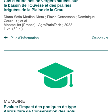
Cas d’étude des de vergers situées sur
le bassin de l’Ouvèze et des prairies
irriguées de la Plaine de la Crau
Diana Sofia Medina Nieto
;
Flavie Cernesson
;
Dominique
Courault
; et al.
Montpellier [France] : AgroParisTech
;
2022
1 vol (52 p.)
Disponible
Plus d'information...
MÉMOIRE
Evaluer l'impact des pratiques de type
Agriculture de Conservation des Sols