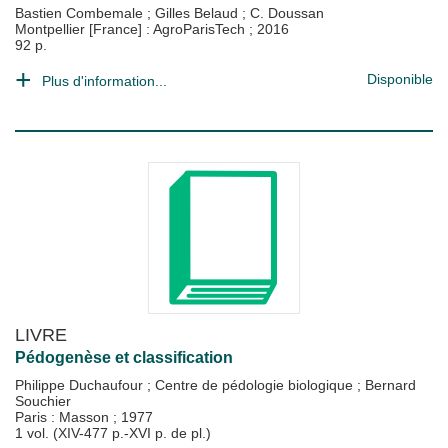
Bastien Combemale
;
Gilles Belaud
;
C. Doussan
Montpellier [France] : AgroParisTech
;
2016
92 p.
Disponible
Plus d'information...
LIVRE
Pédogenèse et classification
Philippe Duchaufour
;
Centre de pédologie biologique
;
Bernard
Souchier
Paris : Masson
;
1977
1 vol. (XIV-477 p.-XVI p. de pl.)