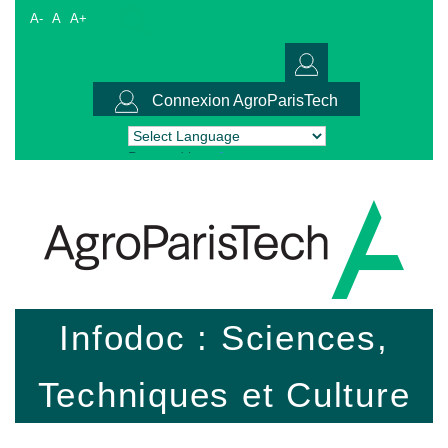
A-
A
A+
Connexion AgroParisTech
Powered by
Translate
Infodoc : Sciences,
Techniques et Culture