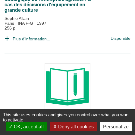
cas des décisions d'équipement en
grande culture
Sophie Allain
Paris : INA P-G
;
1997
256 p.
Disponible
Plus d'information...
This site uses cookies and gives you control over what you want
THÈSE
to activate
Approche des formations herbeuses
OK, accept all
Deny all cookies
Personalize
tropicales par la structure de la
végétation