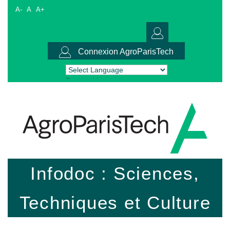
A-
A
A+
Connexion AgroParisTech
Powered by
Translate
Infodoc : Sciences,
Techniques et Culture