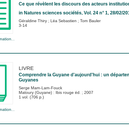
Ce que révèlent les discours des acteurs institutio
in
Natures sciences sociétés
, Vol. 24 n° 1, 28/02/20
Géraldine Thiry
;
Léa Sebastien
;
Tom Bauler
3-14
mation...
LIVRE
Comprendre la Guyane d'aujourd'hui : un départem
Guyanes
Serge Mam-Lam-Fouck
Matoury (Guyane) : Ibis rouge éd.
;
2007
1 vol. (706 p.)
mation...