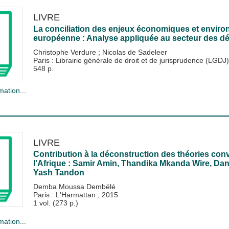
LIVRE
La conciliation des enjeux économiques et enviro
européenne : Analyse appliquée au secteur des d
Christophe Verdure
;
Nicolas de Sadeleer
Paris : Librairie générale de droit et de jurisprudence (LGDJ
548 p.
mation...
LIVRE
Contribution à la déconstruction des théories con
l'Afrique : Samir Amin, Thandika Mkanda Wire, Da
Yash Tandon
Demba Moussa Dembélé
Paris : L'Harmattan
;
2015
1 vol. (273 p.)
mation...