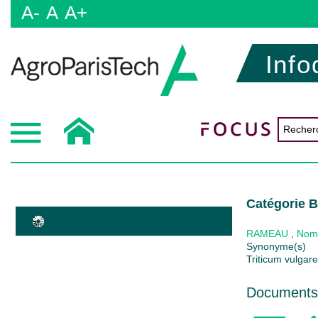
A-
A
A+
Info
Catégorie B
RAMEAU
,
Nom
Synonyme(s)
Triticum vulgare
Documents 