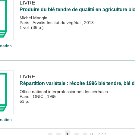
LIVRE
Produire du blé tendre de qualité en agriculture bi
Michel Mangin
Paris : Arvalis-Institut du végétal
;
2013
1 vol. (36 p.)
mation...
LIVRE
Répartition variétale : récolte 1996 blé tendre, blé d
Office national interprofessionnel des céréales
Paris : ONIC
;
1996
63 p.
mation...
1
(1 - 7 / 7)