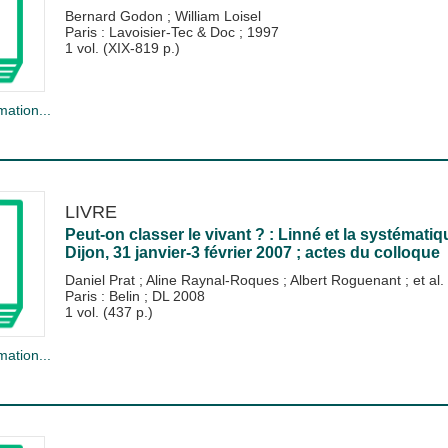
Bernard Godon
;
William Loisel
Paris : Lavoisier-Tec & Doc
;
1997
1 vol. (XIX-819 p.)
mation...
LIVRE
Peut-on classer le vivant ? : Linné et la systématiq
Dijon, 31 janvier-3 février 2007 ; actes du colloque
Daniel Prat
;
Aline Raynal-Roques
;
Albert Roguenant
; et al.
Paris : Belin
;
DL 2008
1 vol. (437 p.)
mation...