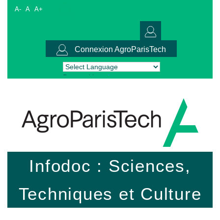
A-
A
A+
Connexion AgroParisTech
Powered by
Translate
Infodoc : Sciences,
Techniques et Culture