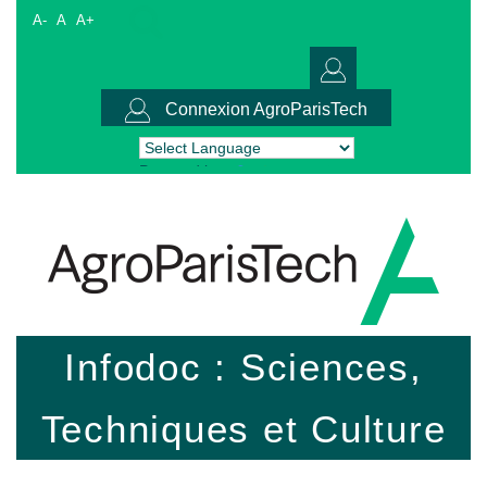
A-
A
A+
Connexion AgroParisTech
Powered by
Translate
Infodoc : Sciences,
Techniques et Culture