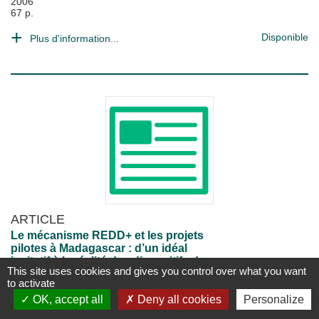
2006
67 p.
Disponible
Plus d'information...
ARTICLE
Le mécanisme REDD+ et les projets
pilotes à Madagascar : d’un idéal
incitatif à la réalité des dispositifs de
This site uses cookies and gives you control over what you want
gestion
to activate
in
Natures sciences sociétés
, Vol. 26 n°
OK, accept all
Deny all cookies
Personalize
3, 30/09/2018