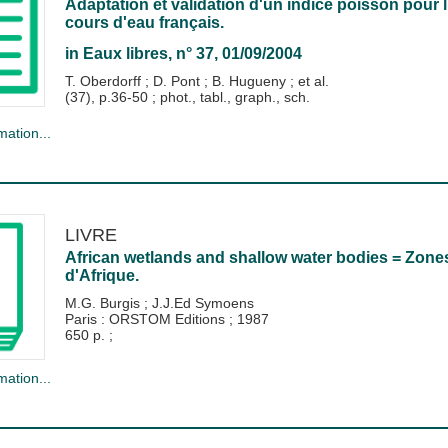
Adaptation et validation d'un indice poisson pour l
cours d'eau français.
in
Eaux libres
, n° 37, 01/09/2004
T. Oberdorff
;
D. Pont
;
B. Hugueny
; et al.
(37), p.36-50 ; phot., tabl., graph., sch.
mation...
LIVRE
African wetlands and shallow water bodies = Zone
d'Afrique.
M.G. Burgis
;
J.J.Ed Symoens
Paris : ORSTOM Editions
;
1987
650 p. ;
mation...