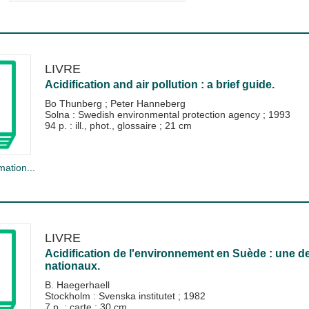
LIVRE
Acidification and air pollution : a brief guide.
Bo Thunberg
;
Peter Hanneberg
Solna : Swedish environmental protection agency
;
1993
94 p. : ill., phot., glossaire ; 21 cm
mation...
LIVRE
Acidification de l'environnement en Suède : une 
nationaux.
B. Haegerhaell
Stockholm : Svenska institutet
;
1982
7 p. : carte ; 30 cm