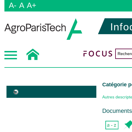
A-
A
A+
Info
Catégorie 
Autres descript
Documents 