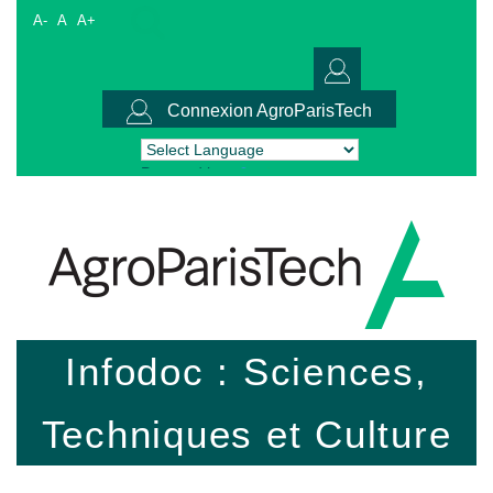
A-
A
A+
Connexion AgroParisTech
Powered by
Translate
Infodoc : Sciences,
Techniques et Culture