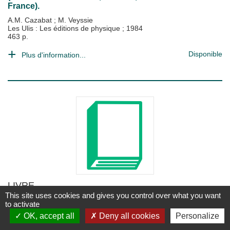
France).
A.M. Cazabat
;
M. Veyssie
Les Ulis : Les éditions de physique
;
1984
463 p.
Disponible
Plus d'information...
LIVRE
This site uses cookies and gives you control over what you want
Colloids in food.
to activate
Eric Dickinson
;
G. Stainsby
OK, accept all
Deny all cookies
Personalize
LONDRES : Applied Science Publishers, Ltd.
;
1982
533 p.