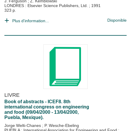
J. Ferguson
;
Z. Kemblowski
LONDRES : Elsevier Science Publishers, Ltd.
;
1991
323 p.
Disponible
Plus d'information...
LIVRE
Book of abstracts - ICEF8. 8th
international congress on engineering
and food (09/04/2000 - 13/04/2000,
Puebla, Mexique).
Jorge Welti-Chanes
;
P. Wesche-Ebeling
PUEBLA : International Association for Engineering and Food
;