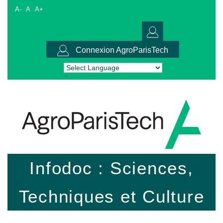
A-
A
A+
Connexion AgroParisTech
Powered by
Translate
Infodoc : Sciences,
Techniques et Culture