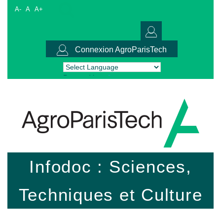
A-
A
A+
Connexion AgroParisTech
Powered by
Translate
Infodoc : Sciences,
Techniques et Culture