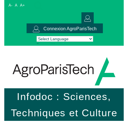
A-
A
A+
Connexion AgroParisTech
Powered by
Translate
Infodoc : Sciences,
Techniques et Culture