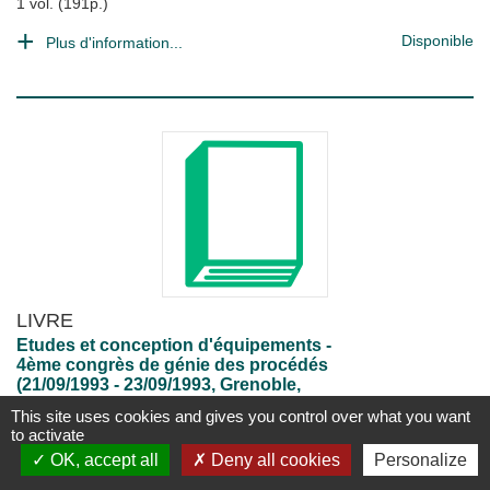
1 vol. (191p.)
Disponible
Plus d'information...
LIVRE
Etudes et conception d'équipements -
4ème congrès de génie des procédés
(21/09/1993 - 23/09/1993, Grenoble,
France).
This site uses cookies and gives you control over what you want
to activate
C. Jallut
TOULOUSE : Groupe Français de Génie des Procédés
;
1993
OK, accept all
Deny all cookies
Personalize
424 p.