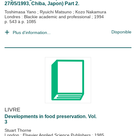
27/05/1993, Chiba, Japon) Part 2.
Toshimasa Yano
;
Ryuichi Matsuno
;
Kozo Nakamura
Londres : Blackie academic and professional
;
1994
p. 543 à p. 1085
Disponible
Plus d'information...
LIVRE
Developments in food preservation. Vol.
3
Stuart Thorne
London : Elsevier Applied Science Publishers
;
1985