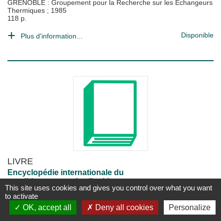
GRENOBLE : Groupement pour la Recherche sur les Echangeurs
Thermiques
;
1985
118 p.
Disponible
Plus d'information...
LIVRE
Encyclopédie internationale du
conditionnement des liquides.
This site uses cookies and gives you control over what you want
P.-A. Caron
to activate
Paris : Compagnie française d'éditions
;
1967
OK, accept all
Deny all cookies
Personalize
1060 p.