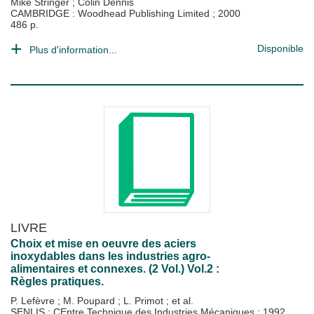
Mike Stringer
;
Colin Dennis
CAMBRIDGE : Woodhead Publishing Limited
;
2000
486 p.
Disponible
Plus d'information...
LIVRE
Choix et mise en oeuvre des aciers
inoxydables dans les industries agro-
alimentaires et connexes. (2 Vol.) Vol.2 :
Règles pratiques.
P. Lefèvre
;
M. Poupard
;
L. Primot
; et al.
SENLIS : CEntre Technique des Industries Mécaniques
;
1992