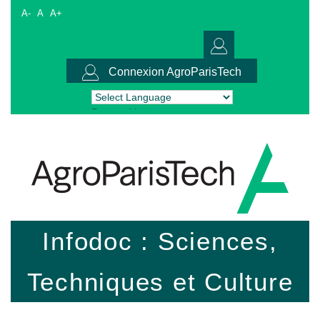
A-
A
A+
Connexion AgroParisTech
Powered by
Translate
Infodoc : Sciences,
Techniques et Culture