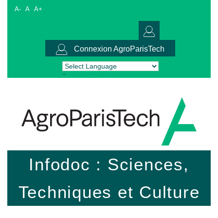
A-
A
A+
Connexion AgroParisTech
Powered by
Translate
Infodoc : Sciences,
Techniques et Culture