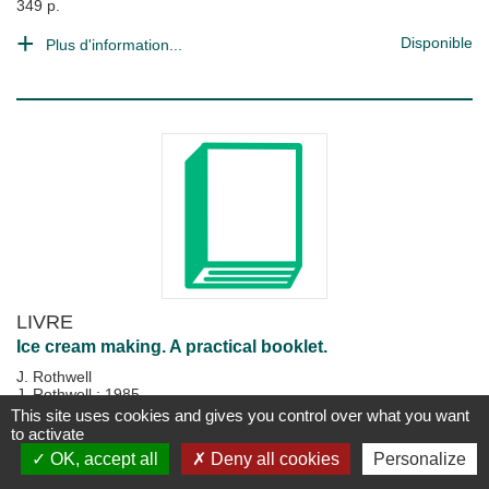
349 p.
Disponible
Plus d'information...
LIVRE
Ice cream making. A practical booklet.
J. Rothwell
J. Rothwell
;
1985
102 p.
This site uses cookies and gives you control over what you want
to activate
Disponible
Plus d'information...
OK, accept all
Deny all cookies
Personalize