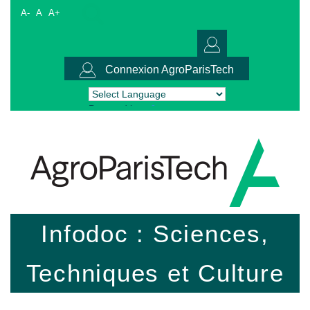
A-
A
A+
Connexion AgroParisTech
Powered by
Translate
Infodoc : Sciences,
Techniques et Culture