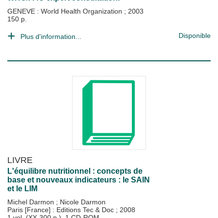
GENEVE : World Health Organization
;
2003
150 p.
Disponible
Plus d'information...
LIVRE
L'équilibre nutritionnel : concepts de
base et nouveaux indicateurs : le SAIN
et le LIM
Michel Darmon
;
Nicole Darmon
Paris [France] : Editions Tec & Doc
;
2008
1 vol. (XX-300 p.), 1 CD-ROM