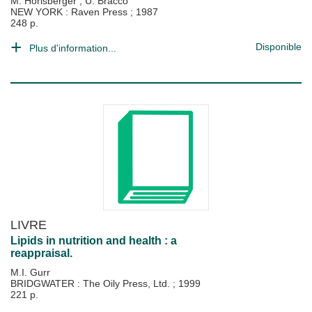
M. Horisberger
;
U. Bracco
NEW YORK : Raven Press
;
1987
248 p.
Disponible
Plus d'information...
LIVRE
Lipids in nutrition and health : a
reappraisal.
M.I. Gurr
BRIDGWATER : The Oily Press, Ltd.
;
1999
221 p.