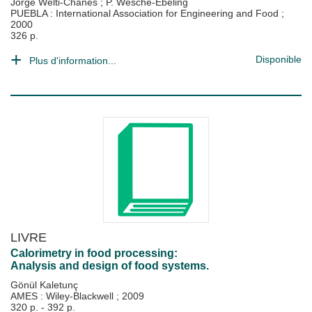
Jorge Welti-Chanes
;
P. Wesche-Ebeling
PUEBLA : International Association for Engineering and Food
;
2000
326 p.
Disponible
Plus d'information...
LIVRE
Calorimetry in food processing:
Analysis and design of food systems.
Gönül Kaletunç
AMES : Wiley-Blackwell
;
2009
320 p. - 392 p.