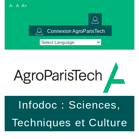
A-
A
A+
Connexion AgroParisTech
Powered by
Translate
Infodoc : Sciences,
Techniques et Culture