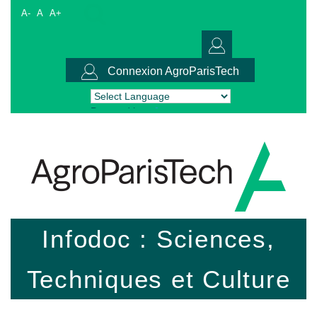
A-
A
A+
Connexion AgroParisTech
Powered by
Translate
Infodoc : Sciences,
Techniques et Culture