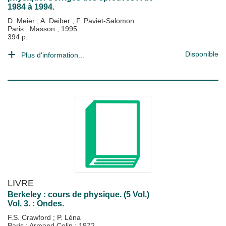
1984 à 1994.
D. Meier
;
A. Deiber
;
F. Paviet-Salomon
Paris : Masson
;
1995
394 p.
Disponible
Plus d'information...
LIVRE
Berkeley : cours de physique. (5 Vol.)
Vol. 3. : Ondes.
F.S. Crawford
;
P. Léna
Paris : Armand Colin
;
1972