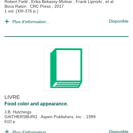
Robert Field
;
Erika Bekassy-Molnar
;
Frank Lipnizki
; et al.
Boca Raton : CRC Press
;
2017
1 vol. (XIII-376 p.)
Disponible
Plus d'information...
LIVRE
Food color and appearance.
J.B. Hutchings
GAITHERSBURG : Aspen Publishers, Inc.
;
1999
610 p.
Disponible
Plus d'information...