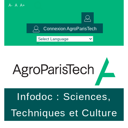
A-
A
A+
Connexion AgroParisTech
Powered by
Translate
Infodoc : Sciences,
Techniques et Culture