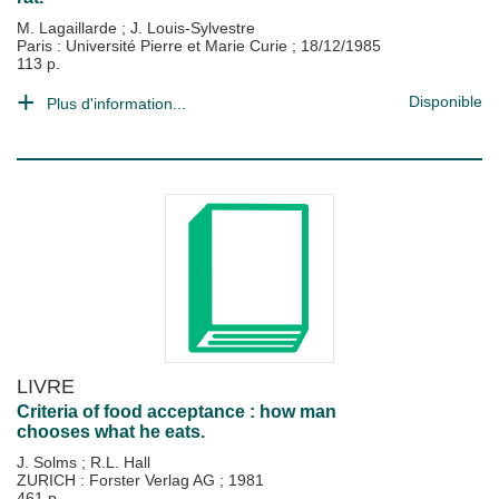
M. Lagaillarde
;
J. Louis-Sylvestre
Paris : Université Pierre et Marie Curie
;
18/12/1985
113 p.
Disponible
Plus d'information...
LIVRE
Criteria of food acceptance : how man
chooses what he eats.
J. Solms
;
R.L. Hall
ZURICH : Forster Verlag AG
;
1981
461 p.