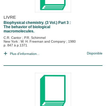
LIVRE
Biophysical chemistry. (3 Vol.) Part 3 :
The behavior of biological
macromolecules.
C.R. Cantor
;
P.R. Schimmel
New York : W. H. Freeman and Company
;
1980
p. 847 à p.1371
Disponible
Plus d'information...