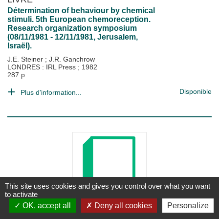
Détermination of behaviour by chemical
stimuli. 5th European chemoreception.
Research organization symposium
(08/11/1981 - 12/11/1981, Jerusalem,
Israël).
J.E. Steiner
;
J.R. Ganchrow
LONDRES : IRL Press
;
1982
287 p.
Disponible
Plus d'information...
This site uses cookies and gives you control over what you want
to activate
OK, accept all
Deny all cookies
Personalize
LIVRE