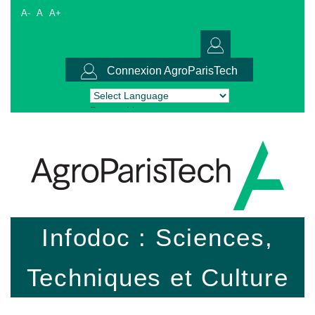
A-
A
A+
Connexion AgroParisTech
Powered by
Translate
Infodoc : Sciences,
Techniques et Culture