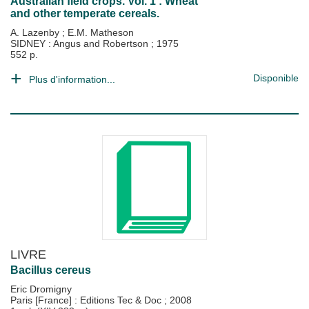
Australian field crops. Vol. 1 : Wheat
and other temperate cereals.
A. Lazenby
;
E.M. Matheson
SIDNEY : Angus and Robertson
;
1975
552 p.
Disponible
Plus d'information...
LIVRE
Bacillus cereus
Eric Dromigny
Paris [France] : Editions Tec & Doc
;
2008