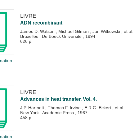
LIVRE
ADN recombinant
James D. Watson
;
Michael Gilman
;
Jan Witkowski
; et al.
Bruxelles : De Boeck Université
;
1994
626 p.
mation...
LIVRE
Advances in heat transfer. Vol. 4.
J.P. Hartnett
;
Thomas F. Irvine
;
E.R.G. Eckert
; et al.
New York : Academic Press
;
1967
458 p.
mation...