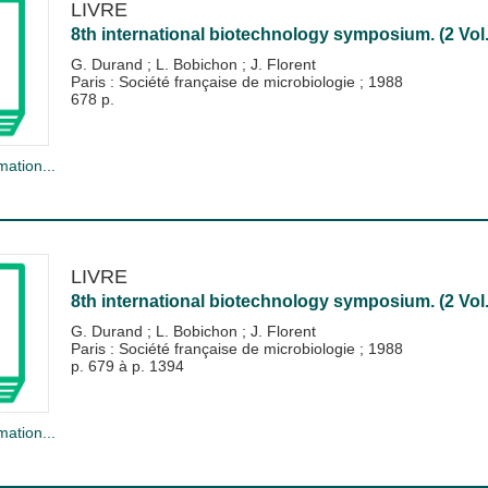
LIVRE
8th international biotechnology symposium. (2 Vol.) 
G. Durand
;
L. Bobichon
;
J. Florent
Paris : Société française de microbiologie
;
1988
678 p.
mation...
LIVRE
8th international biotechnology symposium. (2 Vol.) 
G. Durand
;
L. Bobichon
;
J. Florent
Paris : Société française de microbiologie
;
1988
p. 679 à p. 1394
mation...